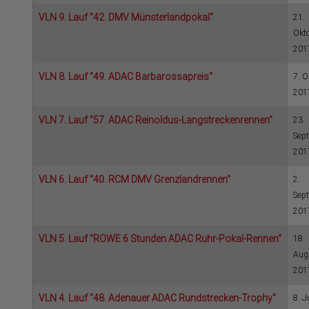
VLN 9. Lauf "42. DMV Münsterlandpokal"
21.
Okt
201
VLN 8. Lauf "49. ADAC Barbarossapreis"
7. O
201
VLN 7. Lauf "57. ADAC Reinoldus-Langstreckenrennen"
23.
Sep
201
VLN 6. Lauf "40. RCM DMV Grenzlandrennen"
2.
Sep
201
VLN 5. Lauf "ROWE 6 Stunden ADAC Ruhr-Pokal-Rennen"
18.
Aug
201
VLN 4. Lauf "48. Adenauer ADAC Rundstrecken-Trophy"
8. J