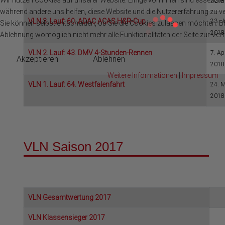
Wir nutzen Cookies auf unserer Website. Einige von ihnen sind essenziell 
2018
während andere uns helfen, diese Website und die Nutzererfahrung zu v
VLN 3. Lauf: 60. ADAC ACAS H&R-Cup
23. J
Sie können selbst entscheiden, ob Sie die Cookies zulassen möchten. Bit
2018
Ablehnung womöglich nicht mehr alle Funktionalitäten der Seite zur Ver
VLN 2. Lauf: 43. DMV 4-Stunden-Rennen
7. Apr
Akzeptieren
Ablehnen
2018
Weitere Informationen
|
Impressum
VLN 1. Lauf: 64. Westfalenfahrt
24. 
2018
VLN Saison 2017
VLN Gesamtwertung 2017
VLN Klassensieger 2017