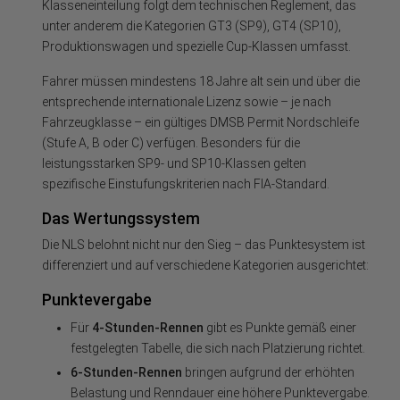
Klasseneinteilung folgt dem technischen Reglement, das
unter anderem die Kategorien GT3 (SP9), GT4 (SP10),
Produktionswagen und spezielle Cup-Klassen umfasst.
Fahrer müssen mindestens 18 Jahre alt sein und über die
entsprechende internationale Lizenz sowie – je nach
Fahrzeugklasse – ein gültiges DMSB Permit Nordschleife
(Stufe A, B oder C) verfügen. Besonders für die
leistungsstarken SP9- und SP10-Klassen gelten
spezifische Einstufungskriterien nach FIA-Standard.
Das Wertungssystem
Die NLS belohnt nicht nur den Sieg – das Punktesystem ist
differenziert und auf verschiedene Kategorien ausgerichtet:
Punktevergabe
Für
4-Stunden-Rennen
gibt es Punkte gemäß einer
festgelegten Tabelle, die sich nach Platzierung richtet.
6-Stunden-Rennen
bringen aufgrund der erhöhten
Belastung und Renndauer eine höhere Punktevergabe.