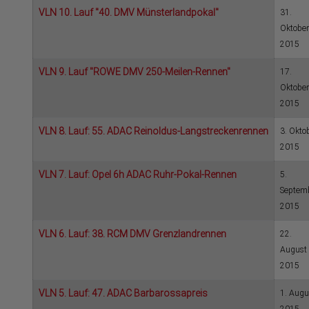
VLN 10. Lauf "40. DMV Münsterlandpokal"
31.
Oktober
2015
VLN 9. Lauf "ROWE DMV 250-Meilen-Rennen"
17.
Oktober
2015
VLN 8. Lauf: 55. ADAC Reinoldus-Langstreckenrennen
3. Okto
2015
VLN 7. Lauf: Opel 6h ADAC Ruhr-Pokal-Rennen
5.
Septem
2015
VLN 6. Lauf: 38. RCM DMV Grenzlandrennen
22.
August
2015
VLN 5. Lauf: 47. ADAC Barbarossapreis
1. Augu