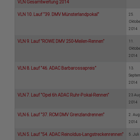
VLN Gesamtwertung 2014
VLN 10. Lauf "39. DMV Münsterlandpokal"
25.
Oktobe
2014
VLN 9. Lauf "ROWE DMV 250-Meilen-Rennen"
11.
Oktobe
2014
VLN 8. Lauf "46. ADAC Barbarossapreis"
13.
Septe
2014
VLN 7. Lauf "Opel 6h ADAC Ruhr-Pokal-Rennen"
23 Au
2014
VLN 6. Lauf "37. RCM DMV Grenzlandrennen"
2. Aug
2014
VLN 5. Lauf "54. ADAC Reinoldus-Langstreckenrennen"
5. Juli