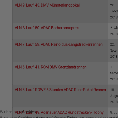
VLN 9. Lauf: 43. DMV Münsterlandpokal
20.
Okto
2018
VLN 8. Lauf: 50. ADAC Barbarossapreis
6. Ok
2018
VLN 7. Lauf: 58. ADAC Reinoldus-Langstreckenrennen
22.
Spte
2018
VLN 6. Lauf: 41. RCM DMV Grenzlandrennen
1.
Sept
2018
VLN 5. Lauf: ROWE 6 Stunden ADAC Ruhr-Pokal-Rennen
18.
Augu
2018
Wir benutzen Cookies
VLN 4. Lauf: 49. Adenauer ADAC Rundstrecken-Trophy
8. Jul