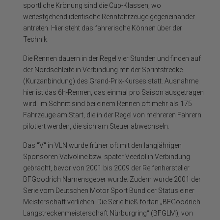
sportliche Krönung sind die Cup-Klassen, wo
weitestgehend identische Rennfahrzeuge gegeneinander
antreten. Hier steht das fahrerische Können über der
Technik.
Die Rennen dauern in der Regel vier Stunden und finden auf
der Nord­schleife in Verbindung mit der Sprintstrecke
(Kurzanbindung) des Grand-Prix-Kurses statt. Ausnahme
hier ist das 6h-Rennen, das einmal pro Saison ausgetragen
wird. Im Schnitt sind bei einem Rennen oft mehr als 175
Fahrzeuge am Start, die in der Regel von mehreren Fahrern
pilotiert werden, die sich am Steuer abwechseln.
Das "V" in VLN wurde früher oft mit den langjährigen
Sponsoren Valvoline bzw. später Veedol in Verbindung
gebracht, bevor von 2001 bis 2009 der Reifenhersteller
BFGoodrich Namensgeber wurde. Zudem wurde 2001 der
Serie vom Deutschen Motor Sport Bund der Status einer
Meisterschaft verliehen. Die Serie hieß fortan „BFGoodrich
Langstreckenmeisterschaft Nürburgring“ (BFGLM), von