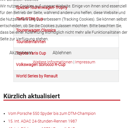
Wir nutzen Cookies auf unserer Website. Einige von ihnen sind essenziell
Spezial-Tourenwagen-Trophy
für den Betrieb der Seite, während andere uns helfen, diese Website und
TMG GT86 Cup
die Nutzererfahrung zu verbessern (Tracking Cookies). Sie können selbst
entscheiden, ob Sie die Cookies zulassen möchten. Bitte beachten Sie,
Tourenwagen Classics
dass bei einer Ablehnung womöglich nicht mehr alle Funktionalitäten der
Seite zur Verfügung stehen.
Touristenfahrten
Akzeptieren
Ablehnen
Toyota Yaris Cup
Weitere Informationen
|
Impressum
Volkswagen Scirocco R-Cup
World Series by Renault
Kürzlich aktualisiert
Vom Porsche 550 Spyder bis zum DTM-Champion
15. Int. ADAC 24-Stunden-Rennen 1987