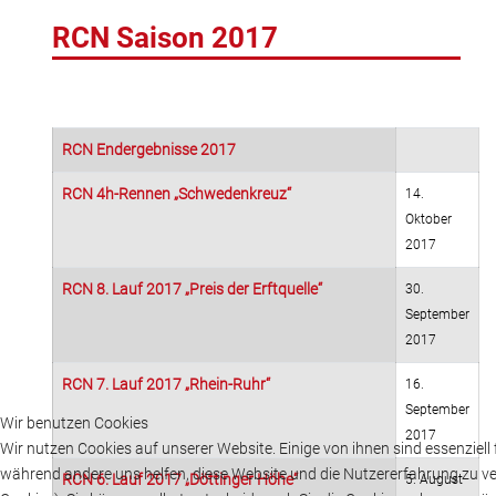
RCN Saison 2017
RCN Endergebnisse 2017
RCN 4h-Rennen „Schwedenkreuz“
14.
Oktober
2017
RCN 8. Lauf 2017 „Preis der Erftquelle“
30.
September
2017
RCN 7. Lauf 2017 „Rhein-Ruhr“
16.
September
Wir benutzen Cookies
2017
Wir nutzen Cookies auf unserer Website. Einige von ihnen sind essenziell f
während andere uns helfen, diese Website und die Nutzererfahrung zu ve
RCN 6. Lauf 2017 „Döttinger Höhe“
5. August