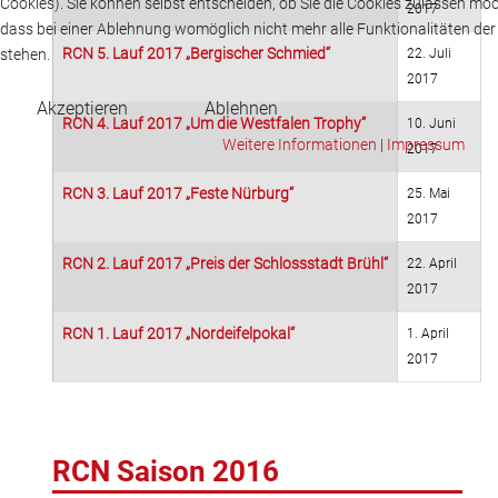
Cookies). Sie können selbst entscheiden, ob Sie die Cookies zulassen möc
2017
dass bei einer Ablehnung womöglich nicht mehr alle Funktionalitäten der
RCN 5. Lauf 2017 „Bergischer Schmied“
stehen.
22. Juli
2017
Akzeptieren
Ablehnen
RCN 4. Lauf 2017 „Um die Westfalen Trophy“
10. Juni
Weitere Informationen
|
Impressum
2017
RCN 3. Lauf 2017 „Feste Nürburg“
25. Mai
2017
RCN 2. Lauf 2017 „Preis der Schlossstadt Brühl“
22. April
2017
RCN 1. Lauf 2017 „Nordeifelpokal“
1. April
2017
RCN Saison 2016