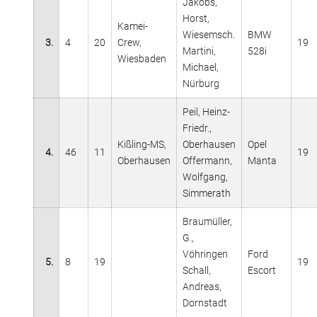
Jakobs,
Horst,
Kamei-
Wiesemsch.
BMW
3.
4
20
Crew,
19
Martini,
528i
Wiesbaden
Michael,
Nürburg
Peil, Heinz-
Friedr.,
Kißling-MS,
Oberhausen
Opel
4.
46
11
19
Oberhausen
Offermann,
Manta
Wolfgang,
Simmerath
Braumüller,
G.,
Vöhringen
Ford
5.
8
19
19
Schall,
Escort
Andreas,
Dornstadt