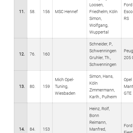
Loosen,
Ford
11.
58.
156
MSC Hennef
Friedhelm, Köln
Esco
Simon,
RS
Wolfgang,
Wuppertal
Schneider, P.,
Schwenningen
Peug
12.
76.
160
Gruhler, Th.,
205 
Schwenningen
Simon, Hans,
Mich Opel-
Opel
Köln
13.
80.
159
Tuning,
Man
Zimmermann,
Wiesbaden
GTE
Karlh., Pulheim
Heinz, Rolf,
Bonn
Reimann,
Ford
14.
84.
153
Manfred,
Fies