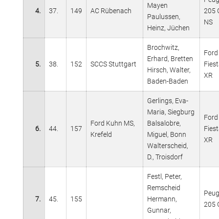
Mayen
4.
37.
149
AC Rübenach
205 
Paulussen,
NS
Heinz, Jüchen
Brochwitz,
Ford
Erhard, Bretten
5.
38.
152
SCCS Stuttgart
Fies
Hirsch, Walter,
XR
Baden-Baden
Gerlings, Eva-
Maria, Siegburg
Ford
Ford Kuhn MS,
Balsalobre,
6.
44.
157
Fies
Krefeld
Miguel, Bonn
XR
Walterscheid,
D., Troisdorf
Festl, Peter,
Remscheid
Peug
7.
45.
155
Hermann,
205 
Gunnar,