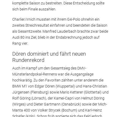
komplette Saison zu bestreiten. Diese Entscheidung sollte
sich beim Finale auszahlen.
Charlier/Irnich mussten mit ihrem G4-Polo ohnehin ein
zweites Streichresultat einfahren und beendeten die Saison
als Gesamtzweite. Manfred Lauderbach brachte zwar beide
Audi 80 ins Ziel, blieb in der Endabrechnung jedoch auf
Rang vier.
Dören dominiert und fährt neuen
Rundenrekord
Auch im Kampf um den Gesamtsieg des DMV-
Münsterlandpokal-Rennens war die Ausgangslage
hochkarätig. Zu den Favoriten zählten unter anderem die
BMW M1 von Edgar Dören (Wuppertal) und Hans-Christian
Jürgensen (Flensburg) sowie Mario Ketterer (Glottertal) und
Rolf Göring (Lörrach), der Kamei-Capri von Helmut Döring
(Wirges) und Dieter Gartmann (Osnabrück) sowie der Mich-
Manta 400 von Volker Strycek (Bochum) und Karl-Heinz
Schäfer (Köln). Schon früh sortierte sich das Feld jedoch