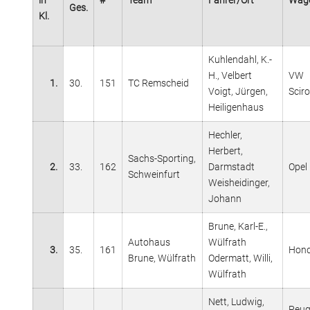
in
#
Team
Fahrer/Ort
Wag
Ges.
Kl.
Kuhlendahl, K.-
H., Velbert
VW
1.
30.
151
TC Remscheid
Voigt, Jürgen,
Scir
Heiligenhaus
Hechler,
Herbert,
Sachs-Sporting,
2.
33.
162
Darmstadt
Opel
Schweinfurt
Weisheidinger,
Johann
Brune, Karl-E.,
Autohaus
Wülfrath
3.
35.
161
Hon
Brune, Wülfrath
Odermatt, Willi,
Wülfrath
Nett, Ludwig,
Peug