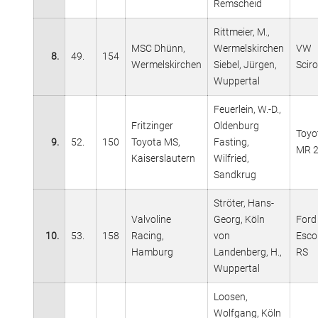
Remscheid
Rittmeier, M.,
MSC Dhünn,
Wermelskirchen
VW
8.
49.
154
Wermelskirchen
Siebel, Jürgen,
Scir
Wuppertal
Feuerlein, W.-D.,
Fritzinger
Oldenburg
Toyo
9.
52.
150
Toyota MS,
Fasting,
MR 
Kaiserslautern
Wilfried,
Sandkrug
Ströter, Hans-
Valvoline
Georg, Köln
Ford
10.
53.
158
Racing,
von
Esco
Hamburg
Landenberg, H.,
RS
Wuppertal
Loosen,
Wolfgang, Köln