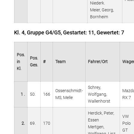
Niederk.
Meier, Georg,
Bornheim
Kl. 4, Gruppe G4/G5, Gestartet: 11, Gewertet: 7
Pos.
Pos.
in
#
Team
Fahrer/Ort
Wage
Ges.
Kl.
Schrey,
Ossenschmidt-
Mazd
1 .
50.
166
Wolfgang,
MS, Melle
RX 7
Wallenhorst
Herdick, Peter,
VW
Essen
2.
69.
170
Polo
Mertgen,
GT
Wolfgang, Linz