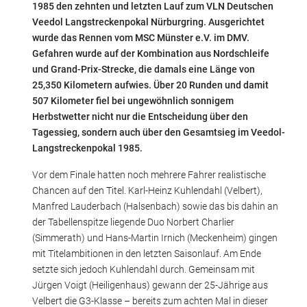
1985 den zehnten und letzten Lauf zum VLN Deutschen
Veedol Langstreckenpokal Nürburgring. Ausgerichtet
wurde das Rennen vom MSC Münster e.V. im DMV.
Gefahren wurde auf der Kombination aus Nordschleife
und Grand-Prix-Strecke, die damals eine Länge von
25,350 Kilometern aufwies. Über 20 Runden und damit
507 Kilometer fiel bei ungewöhnlich sonnigem
Herbstwetter nicht nur die Entscheidung über den
Tagessieg, sondern auch über den Gesamtsieg im Veedol-
Langstreckenpokal 1985.
Vor dem Finale hatten noch mehrere Fahrer realistische
Chancen auf den Titel. Karl-Heinz Kuhlendahl (Velbert),
Manfred Lauderbach (Halsenbach) sowie das bis dahin an
der Tabellenspitze liegende Duo Norbert Charlier
(Simmerath) und Hans-Martin Irnich (Meckenheim) gingen
mit Titelambitionen in den letzten Saisonlauf. Am Ende
setzte sich jedoch Kuhlendahl durch. Gemeinsam mit
Jürgen Voigt (Heiligenhaus) gewann der 25-Jährige aus
Velbert die G3-Klasse – bereits zum achten Mal in dieser