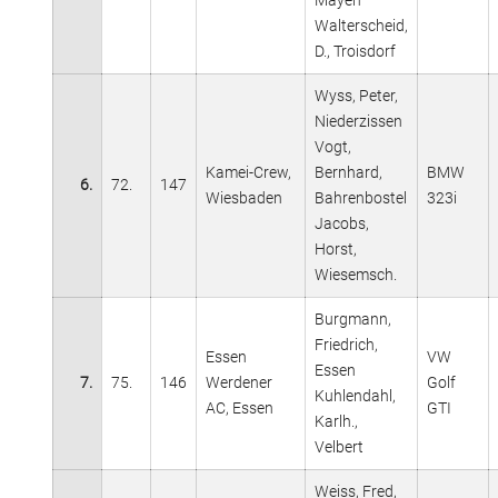
Mayen
Walterscheid,
D., Troisdorf
Wyss, Peter,
Niederzissen
Vogt,
Kamei-Crew,
Bernhard,
BMW
6.
72.
147
Wiesbaden
Bahrenbostel
323i
Jacobs,
Horst,
Wiesemsch.
Burgmann,
Friedrich,
Essen
VW
Essen
7.
75.
146
Werdener
Golf
Kuhlendahl,
AC, Essen
GTI
Karlh.,
Velbert
Weiss, Fred,