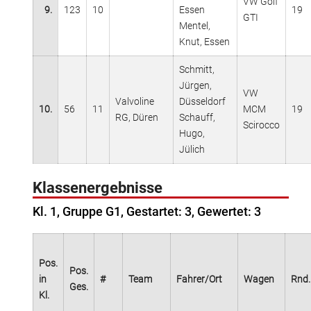
VW Golf
9.
123
10
Essen
19
GTI
Mentel,
Knut, Essen
Schmitt,
Jürgen,
VW
Valvoline
Düsseldorf
10.
56
11
MCM
19
RG, Düren
Schauff,
Scirocco
Hugo,
Jülich
Klassenergebnisse
Kl. 1, Gruppe G1, Gestartet: 3, Gewertet: 3
Pos.
Pos.
in
#
Team
Fahrer/Ort
Wagen
Rnd.
Ges.
Kl.