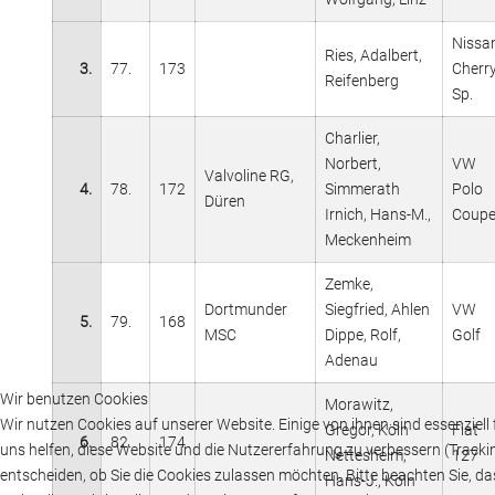
Nissa
Ries, Adalbert,
3.
77.
173
Cherr
Reifenberg
Sp.
Charlier,
Norbert,
VW
Valvoline RG,
4.
78.
172
Simmerath
Polo
Düren
Irnich, Hans-M.,
Coup
Meckenheim
Zemke,
Dortmunder
Siegfried, Ahlen
VW
5.
79.
168
MSC
Dippe, Rolf,
Golf
Adenau
Wir benutzen Cookies
Morawitz,
Wir nutzen Cookies auf unserer Website. Einige von ihnen sind essenziell
Gregor, Köln
Fiat
6.
82.
174
uns helfen, diese Website und die Nutzererfahrung zu verbessern (Tracki
Nettesheim,
127
entscheiden, ob Sie die Cookies zulassen möchten. Bitte beachten Sie, d
Hans-J., Köln