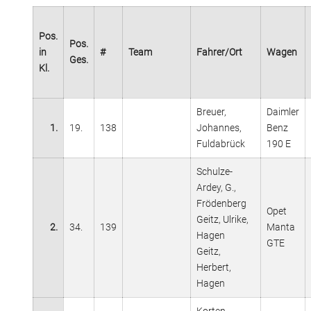
Pos.
Pos.
in
#
Team
Fahrer/Ort
Wagen
Ges.
Kl.
Breuer,
Daimler
1.
19.
138
Johannes,
Benz
Fuldabrück
190 E
Schulze-
Ardey, G.,
Frödenberg
Opet
Geitz, Ulrike,
2.
34.
139
Manta
Hagen
GTE
Geitz,
Herbert,
Hagen