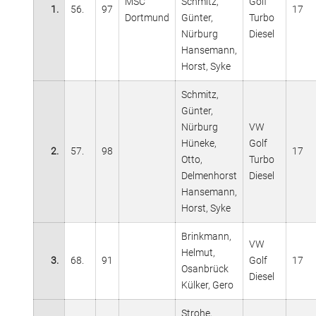
MSC
Schmitz,
Golf
1.
56.
97
17
Dortmund
Günter,
Turbo
Nürburg
Diesel
Hansemann,
Horst, Syke
Schmitz,
Günter,
Nürburg
VW
Hüneke,
Golf
2.
57.
98
17
Otto,
Turbo
Delmenhorst
Diesel
Hansemann,
Horst, Syke
Brinkmann,
VW
Helmut,
3.
68.
91
Golf
17
Osanbrück
Diesel
Külker, Gero
Strohe,