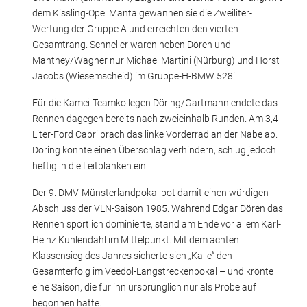
dem Kissling-Opel Manta gewannen sie die Zweiliter-
Wertung der Gruppe A und erreichten den vierten
Gesamtrang. Schneller waren neben Dören und
Manthey/Wagner nur Michael Martini (Nürburg) und Horst
Jacobs (Wiesemscheid) im Gruppe-H-BMW 528i.
Für die Kamei-Teamkollegen Döring/Gartmann endete das
Rennen dagegen bereits nach zweieinhalb Runden. Am 3,4-
Liter-Ford Capri brach das linke Vorderrad an der Nabe ab.
Döring konnte einen Überschlag verhindern, schlug jedoch
heftig in die Leitplanken ein.
Der 9. DMV-Münsterlandpokal bot damit einen würdigen
Abschluss der VLN-Saison 1985. Während Edgar Dören das
Rennen sportlich dominierte, stand am Ende vor allem Karl-
Heinz Kuhlendahl im Mittelpunkt. Mit dem achten
Klassensieg des Jahres sicherte sich „Kalle“ den
Gesamterfolg im Veedol-Langstreckenpokal – und krönte
eine Saison, die für ihn ursprünglich nur als Probelauf
begonnen hatte.