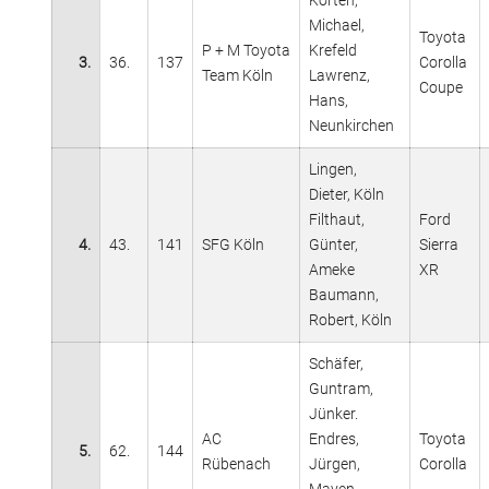
Korten,
Michael,
Toyota
P + M Toyota
Krefeld
3.
36.
137
Corolla
Team Köln
Lawrenz,
Coupe
Hans,
Neunkirchen
Lingen,
Dieter, Köln
Filthaut,
Ford
4.
43.
141
SFG Köln
Günter,
Sierra
Ameke
XR
Baumann,
Robert, Köln
Schäfer,
Guntram,
Jünker.
AC
Endres,
Toyota
5.
62.
144
Rübenach
Jürgen,
Corolla