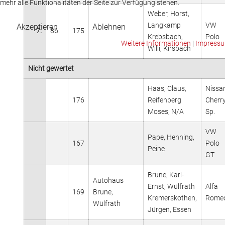
mehr alle Funktionalitäten der Seite zur Verfügung stehen.
Weber, Horst,
Langkamp
VW
Akzeptieren
Ablehnen
7.
86.
175
Krebsbach,
Polo
Weitere Informationen
|
Impress
Willi, Kirsbach
Nicht gewertet
Haas, Claus,
Nissa
176
Reifenberg
Cherr
Moses, N/A
Sp.
VW
Pape, Henning,
167
Polo
Peine
GT
Brune, Karl-
Autohaus
Ernst, Wülfrath
Alfa
169
Brune,
Kremerskothen,
Rome
Wülfrath
Jürgen, Essen