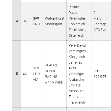
Pittard
David,
Aston
SP9
Walkenhorst
Vereinigtes
Martin
4.
34
PRO
Motorsport
Königreich
Vantage
Thiim Nicki,
GT3 Evo
Österreich
Perel David,
Vereinigtes
Königreich
Jefferies
REALIZE
SP9
Axcil,
KONDO
Ferrari
5.
45
PRO-
Vereinigte
RACING
296 GT3
AM
Arabische
with Rinaldi
Emirate
Neubauer
Thomas,
Frankreich