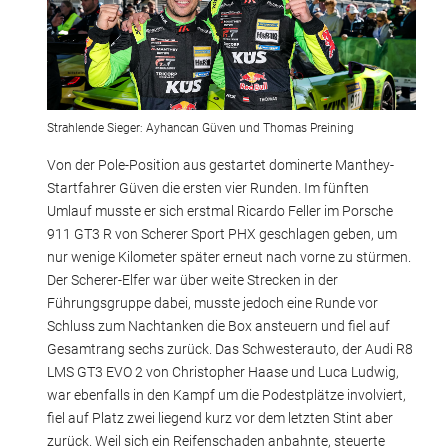
Strahlende Sieger: Ayhancan Güven und Thomas Preining
Von der Pole-Position aus gestartet dominerte Manthey-
Startfahrer Güven die ersten vier Runden. Im fünften
Umlauf musste er sich erstmal Ricardo Feller im Porsche
911 GT3 R von Scherer Sport PHX geschlagen geben, um
nur wenige Kilometer später erneut nach vorne zu stürmen.
Der Scherer-Elfer war über weite Strecken in der
Führungsgruppe dabei, musste jedoch eine Runde vor
Schluss zum Nachtanken die Box ansteuern und fiel auf
Gesamtrang sechs zurück. Das Schwesterauto, der Audi R8
LMS GT3 EVO 2 von Christopher Haase und Luca Ludwig,
war ebenfalls in den Kampf um die Podestplätze involviert,
fiel auf Platz zwei liegend kurz vor dem letzten Stint aber
zurück. Weil sich ein Reifenschaden anbahnte, steuerte