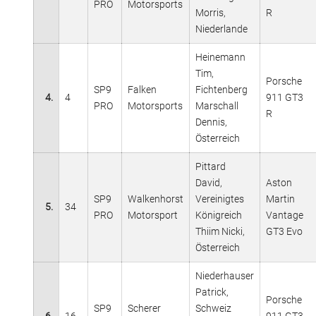
PRO
Motorsports
Morris,
R
Niederlande
Heinemann
Tim,
Porsche
SP9
Falken
Fichtenberg
4.
4
911 GT3
PRO
Motorsports
Marschall
R
Dennis,
Österreich
Pittard
David,
Aston
SP9
Walkenhorst
Vereinigtes
Martin
5.
34
PRO
Motorsport
Königreich
Vantage
Thiim Nicki,
GT3 Evo
Österreich
Niederhauser
Patrick,
Porsche
SP9
Scherer
Schweiz
6.
16
911 GT3