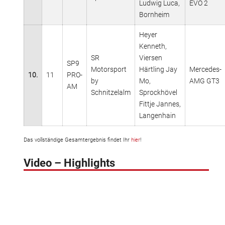
Ludwig Luca,
EVO 2
Bornheim
Heyer
Kenneth,
SR
Viersen
SP9
Motorsport
Härtling Jay
Mercedes-
10.
11
PRO-
by
Mo,
AMG GT3
AM
Schnitzelalm
Sprockhövel
Fittje Jannes,
Langenhain
Das vollständige Gesamtergebnis findet Ihr
hier
!
Video – Highlights