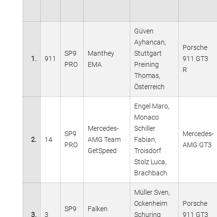
Güven
Ayhancan,
Porsche
SP9
Manthey
Stuttgart
1.
911
911 GT3
PRO
EMA
Preining
R
Thomas,
Österreich
Engel Maro,
Monaco
Mercedes-
Schiller
SP9
Mercedes-
2.
14
AMG Team
Fabian,
PRO
AMG GT3
GetSpeed
Troisdorf
Stolz Luca,
Brachbach
Müller Sven,
Ockenheim
Porsche
SP9
Falken
3.
3
Schuring
911 GT3