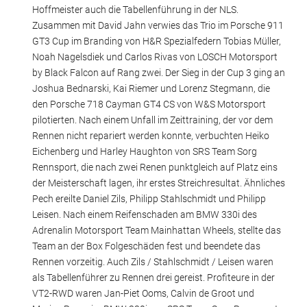
Hoffmeister auch die Tabellenführung in der NLS.
Zusammen mit David Jahn verwies das Trio im Porsche 911
GT3 Cup im Branding von H&R Spezialfedern Tobias Müller,
Noah Nagelsdiek und Carlos Rivas von LOSCH Motorsport
by Black Falcon auf Rang zwei. Der Sieg in der Cup 3 ging an
Joshua Bednarski, Kai Riemer und Lorenz Stegmann, die
den Porsche 718 Cayman GT4 CS von W&S Motorsport
pilotierten. Nach einem Unfall im Zeittraining, der vor dem
Rennen nicht repariert werden konnte, verbuchten Heiko
Eichenberg und Harley Haughton von SRS Team Sorg
Rennsport, die nach zwei Renen punktgleich auf Platz eins
der Meisterschaft lagen, ihr erstes Streichresultat. Ähnliches
Pech ereilte Daniel Zils, Philipp Stahlschmidt und Philipp
Leisen. Nach einem Reifenschaden am BMW 330i des
Adrenalin Motorsport Team Mainhattan Wheels, stellte das
Team an der Box Folgeschäden fest und beendete das
Rennen vorzeitig. Auch Zils / Stahlschmidt / Leisen waren
als Tabellenführer zu Rennen drei gereist. Profiteure in der
VT2-RWD waren Jan-Piet Ooms, Calvin de Groot und