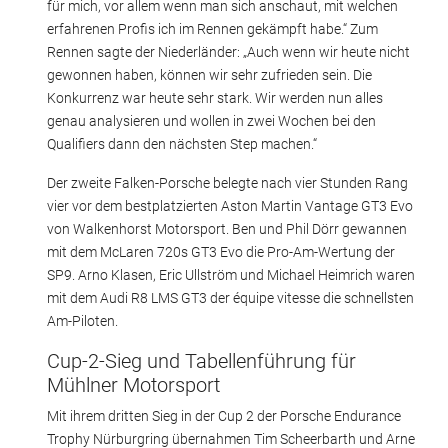
für mich, vor allem wenn man sich anschaut, mit welchen
erfahrenen Profis ich im Rennen gekämpft habe.“ Zum
Rennen sagte der Niederländer: „Auch wenn wir heute nicht
gewonnen haben, können wir sehr zufrieden sein. Die
Konkurrenz war heute sehr stark. Wir werden nun alles
genau analysieren und wollen in zwei Wochen bei den
Qualifiers dann den nächsten Step machen.“
Der zweite Falken-Porsche belegte nach vier Stunden Rang
vier vor dem bestplatzierten Aston Martin Vantage GT3 Evo
von Walkenhorst Motorsport. Ben und Phil Dörr gewannen
mit dem McLaren 720s GT3 Evo die Pro-Am-Wertung der
SP9. Arno Klasen, Eric Ullström und Michael Heimrich waren
mit dem Audi R8 LMS GT3 der équipe vitesse die schnellsten
Am-Piloten.
Cup-2-Sieg und Tabellenführung für
Mühlner Motorsport
Mit ihrem dritten Sieg in der Cup 2 der Porsche Endurance
Trophy Nürburgring übernahmen Tim Scheerbarth und Arne