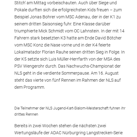
Stitch‘ am Mittag vorbeischauten. Auch über Siege und
Pokale durften sich die erfolgreichsten Kids freuen – zum
Beispiel Jonas Bohrer vom MSC Adenau, der in der K1 zu
seinem dritten Saisonsieg fuhr. Eine Klasse darüber
triumphierte Mick Schmidt vom OC Lahnstein. In der mit 14
Fahrern stark besetzten K3 hatte am Ende David Bötcher
vom MSC Konz die Nase vorne und in der K4 feierte
Lokalmatador Florian Rauhe seinen dritten Sieg in Folge. In
der K5 setzte sich Luis Müller-Herrfarth von der MSA des
PSV Wengerohr durch. Das Nachwuchs-Championat der
NLS geht in die verdiente Sommerpause. Am 16. August
steht das vierte von fünf Rennen im Rahmen der NLS auf
dem Programm.
Die Teilnehmer der NLS Jugend-Kart-Slalom-Meisterschaft fuhren ihr
drittes Rennen
Bereits in zwei Wochen stehen die nächsten zwei
Wertungsläufe der ADAC Nürburgring Langstrecken-Serie