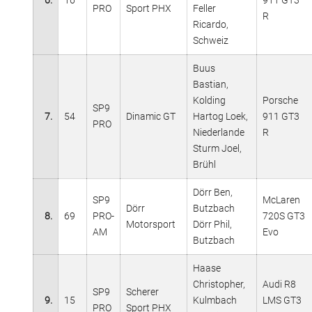
PRO
Sport PHX
Feller
R
Ricardo,
Schweiz
Buus
Bastian,
Kolding
Porsche
SP9
7.
54
Dinamic GT
Hartog Loek,
911 GT3
PRO
Niederlande
R
Sturm Joel,
Brühl
Dörr Ben,
SP9
McLaren
Dörr
Butzbach
8.
69
PRO-
720S GT3
Motorsport
Dörr Phil,
AM
Evo
Butzbach
Haase
Christopher,
Audi R8
SP9
Scherer
9.
15
Kulmbach
LMS GT3
PRO
Sport PHX