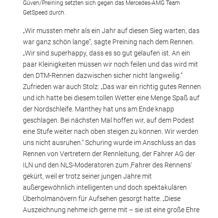
Güven/Preining setzten sich gegen das Mercedes-AMG Team
GetSpeed durch.
„Wir mussten mehr als ein Jahr auf diesen Sieg warten, das
war ganz schön lange“, sagte Preining nach dem Rennen.
„Wir sind superhappy, dass es so gut gelaufen ist. An ein
paar Kleinigkeiten müssen wir noch feilen und das wird mit
den DTM-Rennen dazwischen sicher nicht langweilig.“
Zufrieden war auch Stolz: „Das war ein richtig gutes Rennen
und ich hatte bei diesem tollen Wetter eine Menge Spaß auf
der Nordschleife. Manthey hat uns am Ende knapp
geschlagen. Bei nächsten Mal hoffen wir, auf dem Podest
eine Stufe weiter nach oben steigen zu können. Wir werden
uns nicht ausruhen.“ Schuring wurde im Anschluss an das
Rennen von Vertretern der Rennleitung, der Fahrer AG der
ILN und den NLS-Moderatoren zum ‚Fahrer des Rennens‘
gekürt, weil er trotz seiner jungen Jahre mit
außergewöhnlich intelligenten und doch spektakulären
Überholmanövern für Aufsehen gesorgt hatte. „Diese
Auszeichnung nehme ich gerne mit – sie ist eine große Ehre