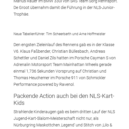
Marius Rauer im BMW 330i von SRS Team Sorg Rennsport.
De Groot übernahm damit die Führung in der NLS-Junior-
Trophäe.
Neue Tabellenführer: Tim Scheerbarth und Arne Hoffmeister
Den engsten Zieleinlauf des Rennens gab es in der Klasse
V6. Klaus Faßbender, Christian Büllesbach, Andreas
Schettler und Daniel Zils hatten im Porsche Cayman S von
Adrenalin Motorsport Team Mainhattan Wheels gerade
einmal 1,736 Sekunden Vorsprung auf Christian und
Thomas Heuchemer im Porsche 911 von Schmickler
Performance powered by Ravenol.
Packende Action auch bei den NLS-Kart-
Kids
Strahlende Kinderaugen gab es beim dritten Lauf der NLS
Jugend-Kart-Slalom-Meisterschaft nicht nur, als
Nürburgring Maskottchen ‚Legend‘ und Stitch von ‚Lilo &