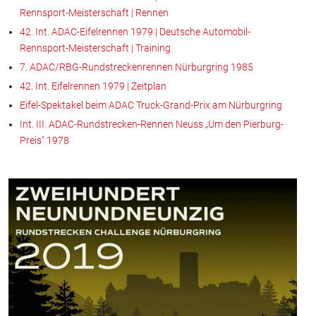
Rennsport-Meisterschaft | Rennen
42. Int. ADAC-Eifelrennen 1979 | Deutsche Automobil-
Rennsport-Meisterschaft | Training
7. ADAC/RBG-Rundstreckenrennen Nürburgring 1985
42. Int. Eifelrennen 1979 | Zeitplan
Eifel-Spektakel beim ADAC Truck-Grand-Prix am Nürburgring
Int. III. ADAC-Rundstrecken-Rennen Neuss „Um den Pierburg-
Preis" 1978