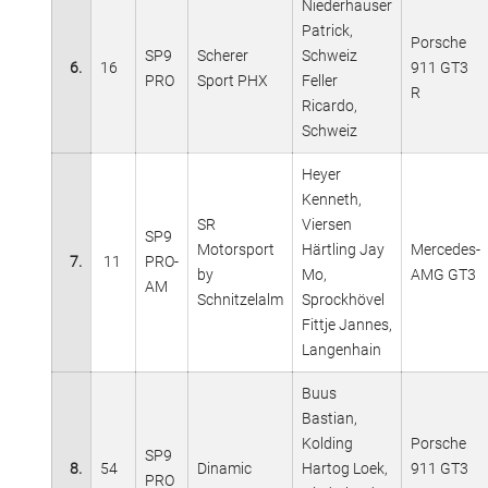
Niederhauser
Patrick,
Porsche
SP9
Scherer
Schweiz
6.
16
911 GT3
PRO
Sport PHX
Feller
R
Ricardo,
Schweiz
Heyer
Kenneth,
SR
Viersen
SP9
Motorsport
Härtling Jay
Mercedes-
7.
11
PRO-
by
Mo,
AMG GT3
AM
Schnitzelalm
Sprockhövel
Fittje Jannes,
Langenhain
Buus
Bastian,
Kolding
Porsche
SP9
8.
54
Dinamic
Hartog Loek,
911 GT3
PRO