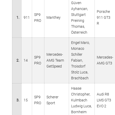
Güven
Ayhancan,
Porsche
SP9
Stuttgart
1.
911
Manthey
911 GT3
PRO
Preining
R
Thomas,
Österreich
Engel Maro,
Monaco
Mercedes-
Schiller
SP9
Mercedes-
2.
14
AMG Team
Fabian,
PRO
AMG GT3
GetSpeed
Troisdorf
Stolz Luca,
Brachbach
Haase
Christopher,
Audi R8
SP9
Scherer
3.
15
Kulmbach
LMS GT3
PRO
Sport
Ludwig Luca,
EVO 2
Bornheim