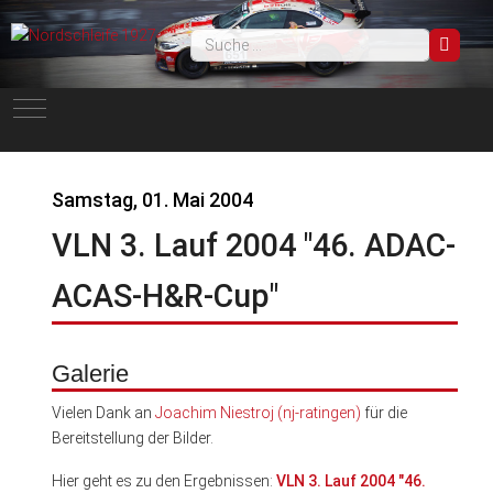
Such
Mobile Menu Toggle
Samstag, 01. Mai 2004
VLN 3. Lauf 2004 "46. ADAC-
ACAS-H&R-Cup"
Galerie
Vielen Dank an
Joachim Niestroj (nj-ratingen)
für die
Bereitstellung der Bilder.
Hier geht es zu den Ergebnissen:
VLN 3. Lauf 2004 "46.