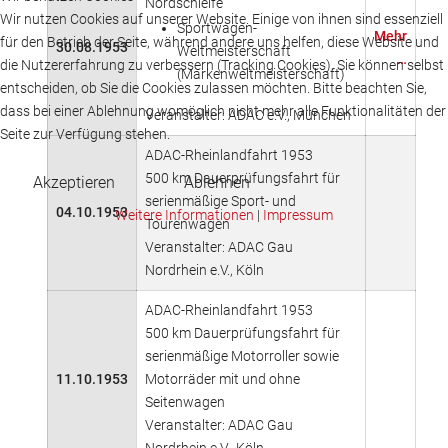
Nordschleife
Wir nutzen Cookies auf unserer Website. Einige von ihnen sind essenziell
Sportwagen-
Mehr
für den Betrieb der Seite, während andere uns helfen, diese Website und
30.08.1953
Weltmeisterschaft
…
die Nutzererfahrung zu verbessern (Tracking Cookies). Sie können selbst
(Markenweltmeisterschaft)
entscheiden, ob Sie die Cookies zulassen möchten. Bitte beachten Sie,
dass bei einer Ablehnung womöglich nicht mehr alle Funktionalitäten der
Veranstalter: ADAC e.V., München
Seite zur Verfügung stehen.
ADAC-Rheinlandfahrt 1953
500 km Dauerprüfungsfahrt für
Akzeptieren
Ablehnen
serienmäßige Sport- und
04.10.1953
Weitere Informationen
|
Impressum
Tourenwagen
Veranstalter: ADAC Gau
Nordrhein e.V., Köln
ADAC-Rheinlandfahrt 1953
500 km Dauerprüfungsfahrt für
serienmäßige Motorroller sowie
11.10.1953
Motorräder mit und ohne
Seitenwagen
Veranstalter: ADAC Gau