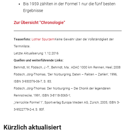
Bis 1959 zählten in der Formel 1 nur die fünf besten
Ergebnisse
Zur Übersicht "Chronologie"
Teaserfoto:
Lothar Spurzem
Keine Gewähr über die Vollständigkeit der
Terminliste.
Letzte Aktualiserung: 1.12.2016
Quellen und weiterführende Links:
Behrndt, M; Födisch, J.-T.; Behrndt, Ma.: ADAC 1000 km Rennen, Heel, 2008
Födisch, Jörg-Thomas, "Der Nürburgring, Daten – Fakten – Zahlen", 1996,
ISBN 3-930376-06-7, S. 83;
Födisch, Jörg-Thomas: Der Nürburgring – Die Chonik der legendären
Rennstrecke, 1991, ISBN 3-8118-3065-1;
„Verrückte Formel 1“, Sportverlag Europa Medien AG, Zürich, 2005, ISBN 3-
3-9522779-2-4, S. 80f.
Kürzlich aktualisiert