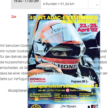
16:45 - 17:30 Uhr
4 Runden = 91,34 km
…
Zur
Wir benutzen Cookies
Wir nutzen Cookies auf unserer Website. Einige von ihnen sind essenziell
für den Betrieb der Seite, während andere uns helfen, diese Website und
die Nutzererfahrung zu verbessern (Tracking Cookies). Sie können selbst
entscheiden, ob Sie die Cookies zulassen möchten. Bitte beachten Sie,
dass bei einer Ablehnung womöglich nicht mehr alle Funktionalitäten der
Seite zur Verfügung stehen.
Akzeptieren
Ablehnen
Weitere Informationen
|
Impressum