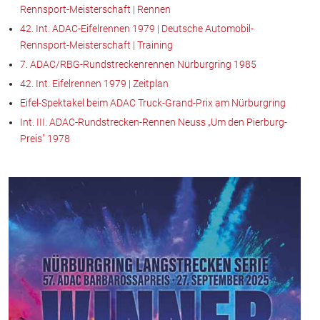
Rennsport-Meisterschaft | Rennen
42. Int. ADAC-Eifelrennen 1979 | Deutsche Automobil-
Rennsport-Meisterschaft | Training
7. ADAC/RBG-Rundstreckenrennen Nürburgring 1985
42. Int. Eifelrennen 1979 | Zeitplan
Eifel-Spektakel beim ADAC Truck-Grand-Prix am Nürburgring
Int. III. ADAC-Rundstrecken-Rennen Neuss „Um den Pierburg-
Preis" 1978