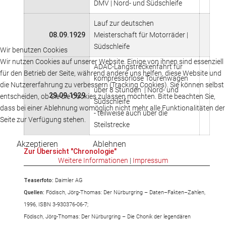
DMV | Nord- und Südschleife
Lauf zur deutschen
08.09.1929
Meisterschaft für Motorräder |
Südschleife
Wir benutzen Cookies
Wir nutzen Cookies auf unserer Website. Einige von ihnen sind essenziell
ADAC-Langstreckenfahrt für
für den Betrieb der Seite, während andere uns helfen, diese Website und
kompressorlose Tourenwagen
die Nutzererfahrung zu verbessern (Tracking Cookies). Sie können selbst
über 8 Stunden | Nord- und
29.09.1929
entscheiden, ob Sie die Cookies zulassen möchten. Bitte beachten Sie,
Südschleife
dass bei einer Ablehnung womöglich nicht mehr alle Funktionalitäten der
- teilweise auch über die
Seite zur Verfügung stehen.
Steilstrecke
Akzeptieren
Ablehnen
Zur Übersicht "Chronologie"
Weitere Informationen
|
Impressum
Teaserfoto:
Daimler AG
Quellen:
Födisch, Jörg-Thomas: Der Nürburgring – Daten–Fakten–Zahlen,
1996, ISBN 3-930376-06-7;
Födisch, Jörg-Thomas: Der Nürburgring –
Die Chonik der legendären