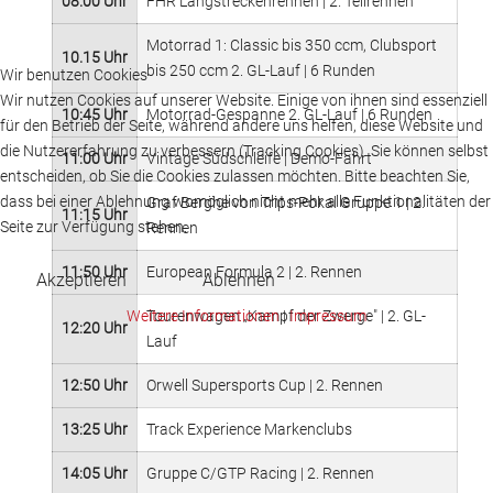
08.00 Uhr
FHR Langstreckenrennen | 2. Teilrennen
Motorrad 1: Classic bis 350 ccm, Clubsport
10.15 Uhr
bis 250 ccm 2. GL-Lauf | 6 Runden
Wir benutzen Cookies
Wir nutzen Cookies auf unserer Website. Einige von ihnen sind essenziell
10:45 Uhr
Motorrad-Gespanne 2. GL-Lauf | 6 Runden
für den Betrieb der Seite, während andere uns helfen, diese Website und
die Nutzererfahrung zu verbessern (Tracking Cookies). Sie können selbst
11:00 Uhr
Vintage Südschleife | Demo-Fahrt
entscheiden, ob Sie die Cookies zulassen möchten. Bitte beachten Sie,
dass bei einer Ablehnung womöglich nicht mehr alle Funktionalitäten der
Graf Berghe von Trips-Pokal Gruppe 1 | 2.
11:15 Uhr
Seite zur Verfügung stehen.
Rennen
11:50 Uhr
European Formula 2 | 2. Rennen
Akzeptieren
Ablehnen
Weitere Informationen
|
Impressum
Tourenwagen „Kampf der Zwerge" | 2. GL-
12:20 Uhr
Lauf
12:50 Uhr
Orwell Supersports Cup | 2. Rennen
13:25 Uhr
Track Experience Markenclubs
14:05 Uhr
Gruppe C/GTP Racing | 2. Rennen