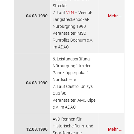
Strecke
7. Lauf
VLN
– Veedol-
04.08.1990
Mehr …
Langstreckenpokal-
Nürburgring 1990
Veranstalter: MSC
Ruhrblitz Bochum e.V.
im ADAC
6. Leistungsprüfung
Nürburgring "Um den
Pannklöpperpokal" |
Nordschleife
04.08.1990
7. Lauf Castrol Unisys
Cup '90
Veranstalter: AMC Olpe
e.V. im ADAC
AvD-Rennen für
Historische Renn- und
12.08.1990
Mehr …
Sportfahrzeuge