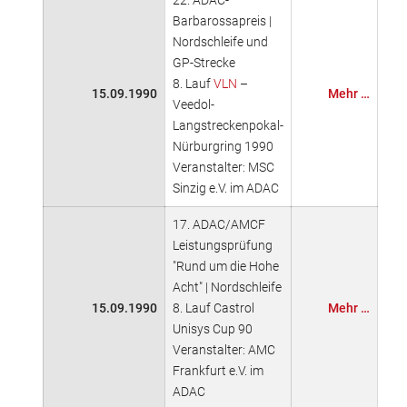
22. ADAC-
Barbarossapreis |
Nordschleife und
GP-Strecke
8. Lauf
VLN
–
15.09.1990
Mehr …
Veedol-
Langstreckenpokal-
Nürburgring 1990
Veranstalter: MSC
Sinzig e.V. im ADAC
17. ADAC/AMCF
Leistungsprüfung
"Rund um die Hohe
Acht" | Nordschleife
15.09.1990
8. Lauf Castrol
Mehr …
Unisys Cup 90
Veranstalter: AMC
Frankfurt e.V. im
ADAC