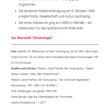
Argentinien.
Die deutsche Wiedervereinigung am 3. Oktober 1990
prägte Politik, Gesellschaft und Kultur nachhaltig.
Der erste Webserver ging am CERN in Betrieb – ein
Meilenstein für das spätere World Wide Web.
Zur Übersicht "Chronologie"
Foto:
Daimler AG, Eifelrennen auf dem Nürburgring, 22.04.1990. Alain Cudini
(Startnummer 15) mit einem AMG Mercedes Rennsport-Tourenwagen 190
E 2.5-16 Evolution.
Quellen und Literatur:
Födisch, Jörg-Thomas: Der Nürburgring – Daten–
Fakten–Zahlen, 1996, ISBN 3-930376-06-7;
Födisch, Jörg-Thomas: Der Nürburgring – Die Chonik der legendären
Rennstrecke, 1991, ISBN 3-8118-3065-1;
ONS Mitteilungen Jahrgänge 1990/1991
Keine Gewähr über die Vollständigkeit der Terminliste.
Letzte Aktualiserung: 1.1.2017