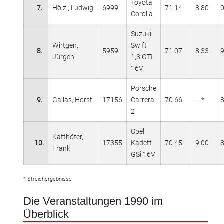
Toyota
7.
Hölzl, Ludwig
6999
71.14
8.80
0
Corolla
Suzuki
Wirtgen,
Swift
8.
5959
71.07
8.33
Jürgen
1,3 GTI
16V
Porsche
9.
Gallas, Horst
17156
Carrera
70.66
---*
2
Opel
Katthöfer,
10.
17355
Kadett
70.45
9.00
Frank
GSi 16V
* Streichergebnisse
Die Veranstaltungen 1990 im
Überblick