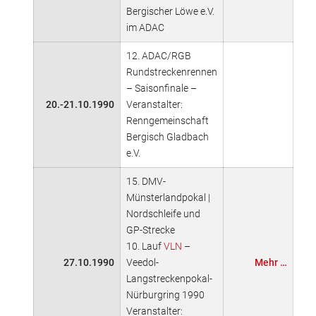
Bergischer Löwe e.V.
im ADAC
12. ADAC/RGB
Rundstreckenrennen
– Saisonfinale –
20.-21.10.1990
Veranstalter:
Renngemeinschaft
Bergisch Gladbach
e.V.
15. DMV-
Münsterlandpokal |
Nordschleife und
GP-Strecke
10. Lauf
VLN
–
27.10.1990
Veedol-
Mehr …
Langstreckenpokal-
Nürburgring 1990
Veranstalter: