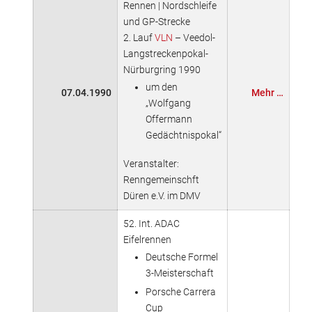
Rennen | Nordschleife
und GP-Strecke
2. Lauf
VLN
– Veedol-
Langstreckenpokal-
Nürburgring 1990
um den
07.04.1990
Mehr …
„Wolfgang
Offermann
Gedächtnispokal“
Veranstalter:
Renngemeinschft
Düren e.V. im DMV
52. Int. ADAC
Eifelrennen
Deutsche Formel
3-Meisterschaft
Porsche Carrera
Cup