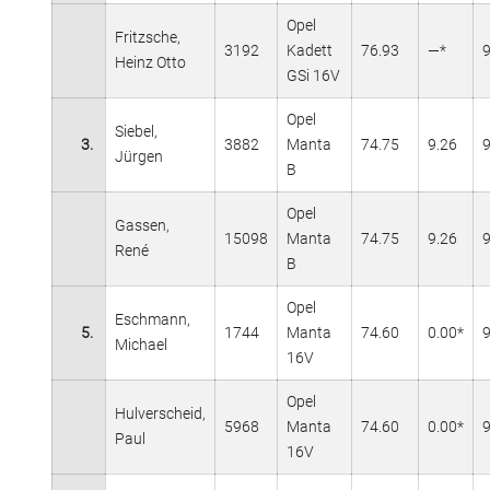
Opel
Fritzsche,
3192
Kadett
76.93
—*
Heinz Otto
GSi 16V
Opel
Siebel,
3.
3882
Manta
74.75
9.26
Jürgen
B
Opel
Gassen,
15098
Manta
74.75
9.26
René
B
Opel
Eschmann,
5.
1744
Manta
74.60
0.00*
Michael
16V
Opel
Hulverscheid,
5968
Manta
74.60
0.00*
Paul
16V