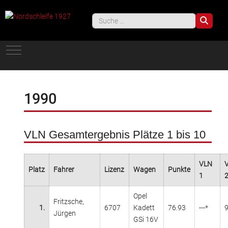
Such
Mobile Menu Toggle
1990
VLN Gesamtergebnis Plätze 1 bis 10
VLN
Platz
Fahrer
Lizenz
Wagen
Punkte
1
Opel
Fritzsche,
1.
6707
Kadett
76.93
---*
Jürgen
GSi 16V