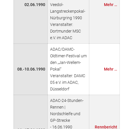
02.06.1990
Veedol-
Mehr …
Langstreckenpokal-
Nürburgring 1990
Veranstalter:
Dortmunder MSC
e.V. im ADAC
ADAC/DAMC-
Oldtimer-Festival um
den „Jan-Wellem-
08.-10.06.1990
Pokal“
Mehr …
Veranstalter: DAMC
05 e.V. im ADAC,
Düsseldorf
ADAC-24-Stunden-
Rennen |
Nordschleife und
GP-Strecke
- 16.06.1990
Rennbericht