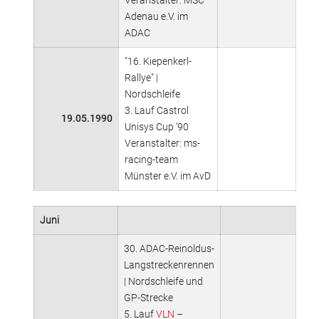
Veranstalter: MSC
Adenau e.V. im
ADAC
"16. Kiepenkerl-
Rallye" |
Nordschleife
3. Lauf Castrol
19.05.1990
Unisys Cup '90
Veranstalter: ms-
racing-team
Münster e.V. im AvD
Juni
30. ADAC-Reinoldus-
Langstreckenrennen
| Nordschleife und
GP-Strecke
5. Lauf
VLN
–