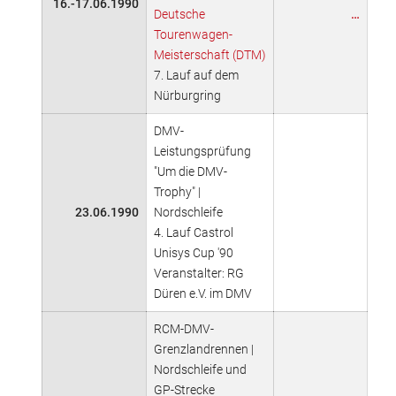
16.-17.06.1990
Deutsche
…
Tourenwagen-
Meisterschaft (DTM)
7. Lauf auf dem
Nürburgring
DMV-
Leistungsprüfung
"Um die DMV-
Trophy" |
23.06.1990
Nordschleife
4. Lauf Castrol
Unisys Cup '90
Veranstalter: RG
Düren e.V. im DMV
RCM-DMV-
Grenzlandrennen |
Nordschleife und
GP-Strecke