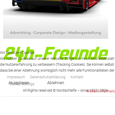
Wir benutzen Cookies
Wir nutzen Cookies auf unserer Website. Einige von ihnen sind essenziell
die Nutzererfahrung zu verbessern (Tracking Cookies). Sie können selbst 
dass bei einer Ablehnung womöglich nicht mehr alle Funktionalitäten der
Impressum
Datenschutzerklärung
Kontakt
Akzeptieren
Ablehnen
Cookie-Settings
All Rights reserved © Nordschleife – since 1927 | 2026
Weitere Informat